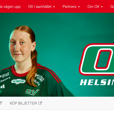
la vägen upp
OV i samhället
Partners
Om OV
G
KÖP BILJETTER